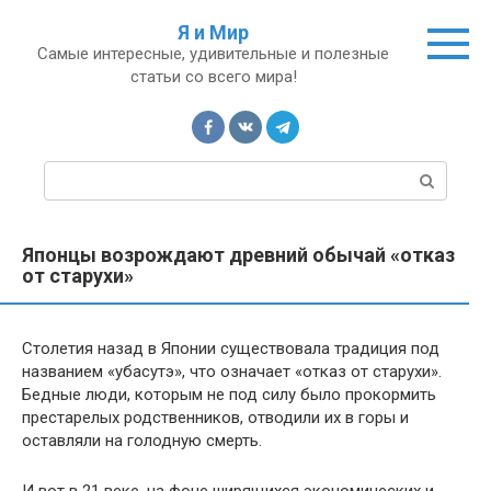
Перейти
Я и Мир
к
Самые интересные, удивительные и полезные
контенту
статьи со всего мира!
П
о
и
с
Японцы возрождают древний обычай «отказ
к
от старухи»
:
Столетия назад в Японии существовала традиция под
названием «убасутэ», что означает «отказ от старухи».
Бедные люди, которым не под силу было прокормить
престарелых родственников, отводили их в горы и
оставляли на голодную смерть.