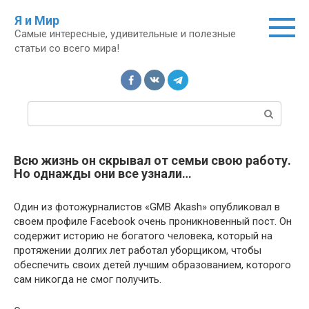
Перейти
Я и Мир
к
Самые интересные, удивительные и полезные
контенту
статьи со всего мира!
П
о
и
с
Всю жизнь он скрывал от семьи свою работу.
к
Но однажды они все узнали…
:
Один из фотожурналистов «GMB Akash» опубликовал в
своем профиле Facebook очень проникновенный пост. Он
содержит историю не богатого человека, который на
протяжении долгих лет работал уборщиком, чтобы
обеспечить своих детей лучшим образованием, которого
сам никогда не смог получить.