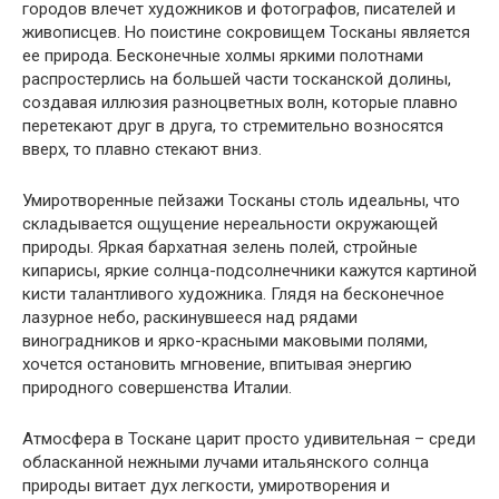
городов влечет художников и фотографов, писателей и
живописцев. Но поистине сокровищем Тосканы является
ее природа. Бесконечные холмы яркими полотнами
распростерлись на большей части тосканской долины,
создавая иллюзия разноцветных волн, которые плавно
перетекают друг в друга, то стремительно возносятся
вверх, то плавно стекают вниз.
Умиротворенные пейзажи Тосканы столь идеальны, что
складывается ощущение нереальности окружающей
природы. Яркая бархатная зелень полей, стройные
кипарисы, яркие солнца-подсолнечники кажутся картиной
кисти талантливого художника. Глядя на бесконечное
лазурное небо, раскинувшееся над рядами
виноградников и ярко-красными маковыми полями,
хочется остановить мгновение, впитывая энергию
природного совершенства Италии.
Атмосфера в Тоскане царит просто удивительная – среди
обласканной нежными лучами итальянского солнца
природы витает дух легкости, умиротворения и