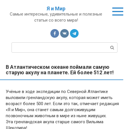
Перейти
Я и Мир
к
Самые интересные, удивительные и полезные
контенту
статьи со всего мира!
П
о
и
с
В Атлантическом океане поймали самую
к
старую акулу на планете. Ей более 512 лет!
:
Учёные в ходе экспедиции по Северной Атлантике
выловили гренландскую акулу, которая может иметь
возраст более 500 лет. Если это так, отмечает редакция
«Я и Мир», она станет самым долгоживущим
позвоночным животным в мире из ныне живущих.
Эта гренландская акула старше самого Вильяма
Шекспира!