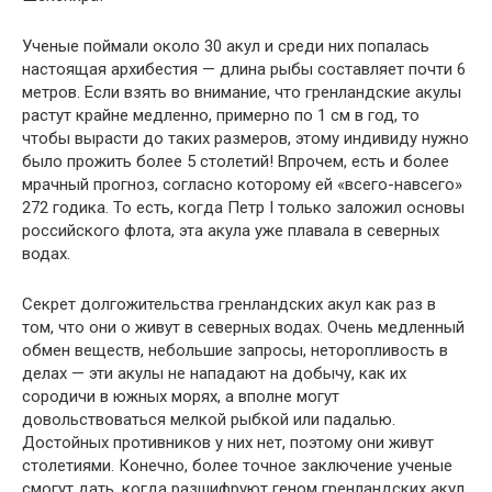
Ученые поймали около 30 акул и среди них попалась
настоящая архибестия — длина рыбы составляет почти 6
метров. Если взять во внимание, что гренландские акулы
растут крайне медленно, примерно по 1 см в год, то
чтобы вырасти до таких размеров, этому индивиду нужно
было прожить более 5 столетий! Впрочем, есть и более
мрачный прогноз, согласно которому ей «всего-навсего»
272 годика. То есть, когда Петр I только заложил основы
российского флота, эта акула уже плавала в северных
водах.
Секрет долгожительства гренландских акул как раз в
том, что они о живут в северных водах. Очень медленный
обмен веществ, небольшие запросы, неторопливость в
делах — эти акулы не нападают на добычу, как их
сородичи в южных морях, а вполне могут
довольствоваться мелкой рыбкой или падалью.
Достойных противников у них нет, поэтому они живут
столетиями. Конечно, более точное заключение ученые
смогут дать, когда разшифруют геном гренландских акул,