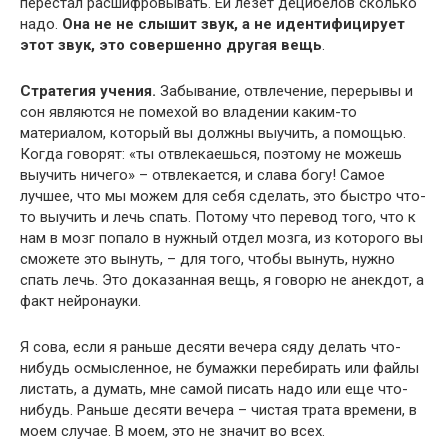
перестал расшифровывать. Ей лезет децибелов сколько
надо.
Она не не слышит звук, а не идентифицирует
этот звук, это совершенно другая вещь
.
Стратегия учения.
Забывание, отвлечение, перерывы и
сон являются не помехой во владении каким-то
материалом, который вы должны выучить, а помощью.
Когда говорят: «ты отвлекаешься, поэтому не можешь
выучить ничего» – отвлекается, и слава богу! Самое
лучшее, что мы можем для себя сделать, это быстро что-
то выучить и лечь спать. Потому что перевод того, что к
нам в мозг попало в нужный отдел мозга, из которого вы
сможете это вынуть, – для того, чтобы вынуть, нужно
спать лечь. Это доказанная вещь, я говорю не анекдот, а
факт нейронауки.
Я сова, если я раньше десяти вечера сяду делать что-
нибудь осмысленное, не бумажки перебирать или файлы
листать, а думать, мне самой писать надо или еще что-
нибудь. Раньше десяти вечера – чистая трата времени, в
моем случае. В моем, это не значит во всех.