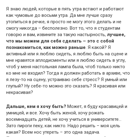
Я знаю людей, которые в пять утра встают и работают
как чумовые до восьми утра. Да мне лучше сразу
утопиться в речке, я просто не могу этого делать и не
смогу никогда – бесполезно. Вот то, что я студентам
говорю и вам, извините за такую настырность,
лучшее,
что мы можем для себя сделать – это с собой
познакомиться, как можно раньше
. Я какой? Я
активный или я люблю сидеть, я люблю быть на сцене и
мне нравятся аплодисменты или я люблю сидеть в углу,
чтоб у меня настольная лампа была, чтоб только никто
ко мне не входил? Тогда я должен работать в архиве, что
я лезу-то на сцену, устраиваю себе стресс? Я умный или
глупый? Ну себе-то можно это сказать? Я красивая или
некрасивая?
Дальше, кем я хочу быть?
Может, я буду красавицей и
умницей, и все. Хочу быть женой, хочу рожать
восемнадцать детей, не хочу учиться в университете…
Зато пироги пеку, как никто. Надо решить – моя цель
какая? Всем нос утереть – это одна задача.