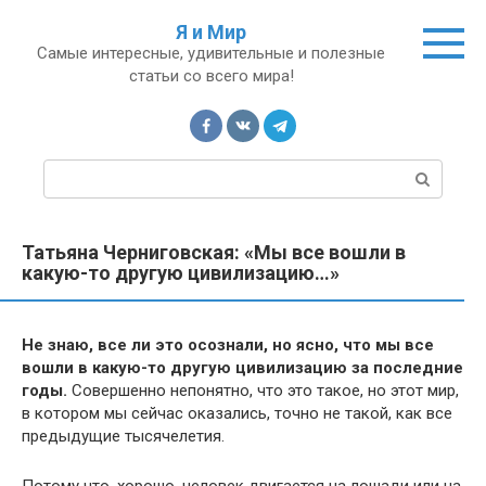
Перейти
Я и Мир
к
Самые интересные, удивительные и полезные
контенту
статьи со всего мира!
П
о
и
с
Татьяна Черниговская: «Мы все вошли в
к
какую-то другую цивилизацию…»
:
Не знаю, все ли это осознали, но ясно, что мы все
вошли в какую-то другую цивилизацию за последние
годы.
Совершенно непонятно, что это такое, но этот мир,
в котором мы сейчас оказались, точно не такой, как все
предыдущие тысячелетия.