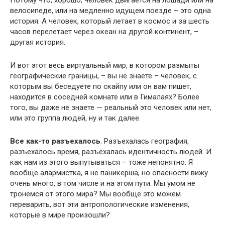
Потому что, хорошо, человек двигается на лошади или на
велосипеде, или на медленно идущем поезде – это одна
история. А человек, который летает в космос и за шесть
часов перелетает через океан на другой континент, –
другая история.
И вот этот весь виртуальный мир, в котором размыты
географические границы, – вы не знаете – человек, с
которым вы беседуете по скайпу или он вам пишет,
находится в соседней комнате или в Гималаях? Более
того, вы даже не знаете — реальный это человек или нет,
или это группа людей, ну и так далее.
Все как-то разъехалось
. Разъехалась география,
разъехалось время, разъехалась идентичность людей. И
как нам из этого выпутываться – тоже непонятно. Я
вообще алармистка, я не паникерша, но опасности вижу
очень много, в том числе и на этом пути. Мы умом не
тронемся от этого мира? Мы вообще это можем
переварить, вот эти антропологические изменения,
которые в мире произошли?