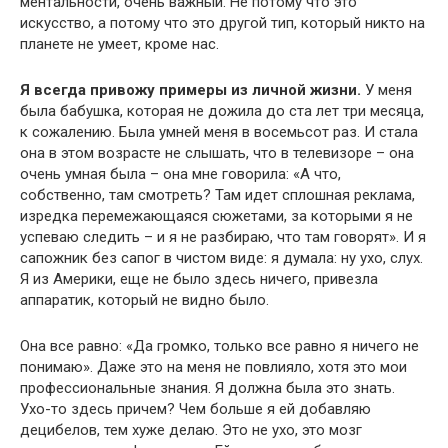
ментальности, очень важный. Не потому что это
искусство, а потому что это другой тип, который никто на
планете не умеет, кроме нас.
Я всегда привожу примеры из личной жизни.
У меня
была бабушка, которая не дожила до ста лет три месяца,
к сожалению. Была умней меня в восемьсот раз. И стала
она в этом возрасте не слышать, что в телевизоре – она
очень умная была – она мне говорила: «А что,
собственно, там смотреть? Там идет сплошная реклама,
изредка перемежающаяся сюжетами, за которыми я не
успеваю следить – и я не разбираю, что там говорят». И я
сапожник без сапог в чистом виде: я думала: ну ухо, слух.
Я из Америки, еще не было здесь ничего, привезла
аппаратик, который не видно было.
Она все равно: «Да громко, только все равно я ничего не
понимаю». Даже это на меня не повлияло, хотя это мои
профессиональные знания. Я должна была это знать.
Ухо-то здесь причем? Чем больше я ей добавляю
децибелов, тем хуже делаю. Это не ухо, это мозг