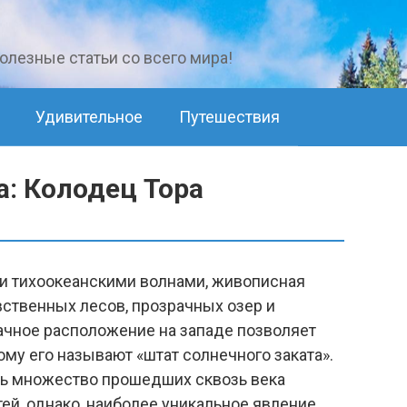
лезные статьи со всего мира!
Удивительное
Путешествия
: Колодец Тора
и тихоокеанскими волнами, живописная
вственных лесов, прозрачных озер и
ачное расположение на западе позволяет
тому его называют «штат солнечного заката».
ть множество прошедших сквозь века
й, однако, наиболее уникальное явление