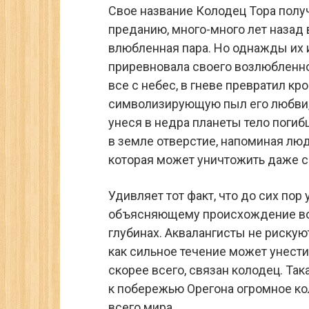
Свое название Колодец Тора полу
преданию, много-много лет назад 
влюбленная пара. Но однажды их
приревновала своего возлюбленног
все с небес, в гневе превратил кр
символизирующую пыл его любви, 
унеся в недра планеты тело погиб
в земле отверстие, напоминая лю
которая может уничтожить даже с
Удивляет тот факт, что до сих по
объясняющему происхождение воро
глубинах. Аквалангисты не рискую
как сильное течение может унести
скорее всего, связан колодец. Та
к побережью Орегона огромное к
всего мира.