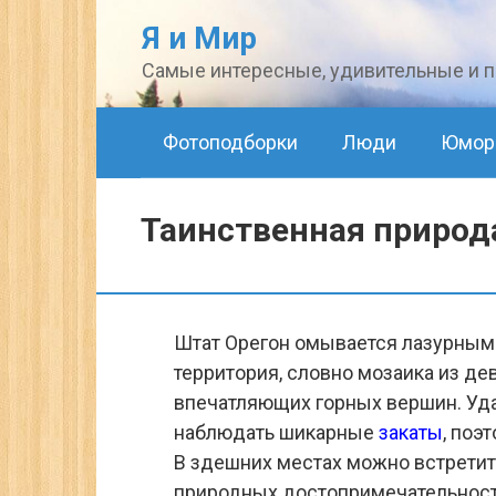
Перейти
Я и Мир
к
Самые интересные, удивительные и по
контенту
Фотоподборки
Люди
Юмор
Таинственная природа
Штат Орегон омывается лазурным
территория, словно мозаика из де
впечатляющих горных вершин. Уд
наблюдать шикарные
закаты
, поэ
В здешних местах можно встрети
природных достопримечательносте