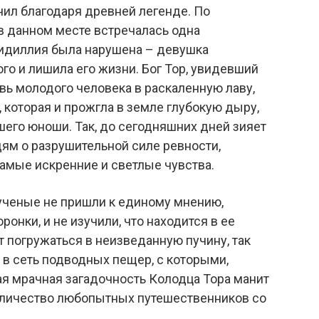
чил благодаря древней легенде. По
в данном месте встречалась одна
 идиллия была нарушена – девушка
о и лишила его жизни. Бог Тор, увидевший
овь молодого человека в раскаленную лаву,
которая и прожгла в земле глубокую дыру,
шего юноши. Так, до сегодняшних дней зияет
дям о разрушительной силе ревности,
амые искренние и светлые чувства.
р ученые не пришли к единому мнению,
нки, и не изучили, что находится в ее
т погружаться в неизведанную пучину, так
 в сеть подводных пещер, с которыми,
кая мрачная загадочность Колодца Тора манит
оличество любопытных путешественников со