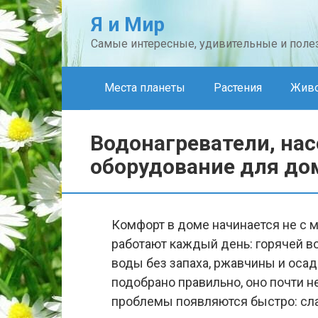
Перейти
Я и Мир
к
Самые интересные, удивительные и полез
контенту
Места планеты
Растения
Жив
Водонагреватели, нас
оборудование для до
Комфорт в доме начинается не с м
работают каждый день: горячей во
воды без запаха, ржавчины и оса
подобрано правильно, оно почти н
проблемы появляются быстро: сла