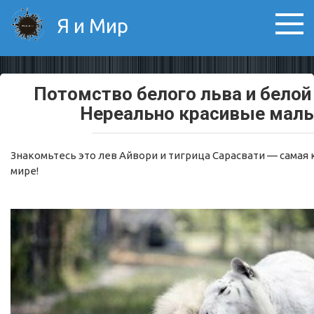
Skip
Я и Мир
to
content
Потомство белого льва и белой
Нереально красивые мал
Знакомьтесь это лев Айвори и тигрица Сарасвати — самая 
мире!